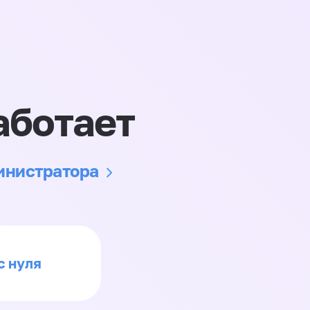
аботает
министратора
с нуля