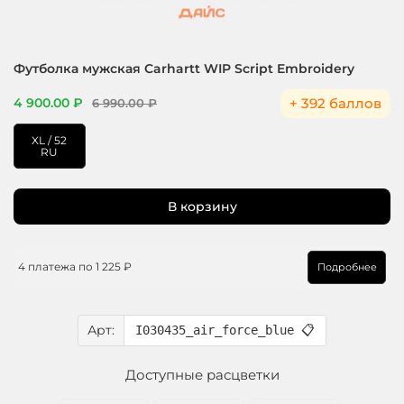
Футболка мужская Carhartt WIP Script Embroidery
+ 392 баллов
4 900.00 ₽
6 990.00 ₽
XL / 52
RU
В корзину
4 платежа по
1 225 ₽
Подробнее
Арт:
I030435_air_force_blue
📋
Доступные расцветки