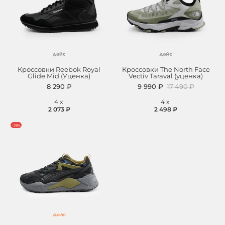
Кроссовки Reebok Royal
Кроссовки The North Face
Glide Mid (Уценка)
Vectiv Taraval (уценка)
8 290 ₽
9 990 ₽
17 490 ₽
4
x
4
x
2 073 ₽
2 498 ₽
-38%