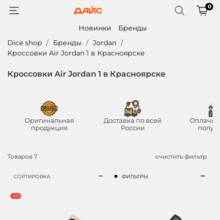
0
Новинки
Бренды
Dice shop
Бренды
Jordan
Кроссовки Air Jordan 1 в Красноярске
Кроссовки Air Jordan 1 в Красноярске
Оригинальная
Доставка по всей
Оплачив
продукция
России
получ
Товаров
7
очистить фильтр
СОРТИРОВКА
ФИЛЬТРЫ
-23%