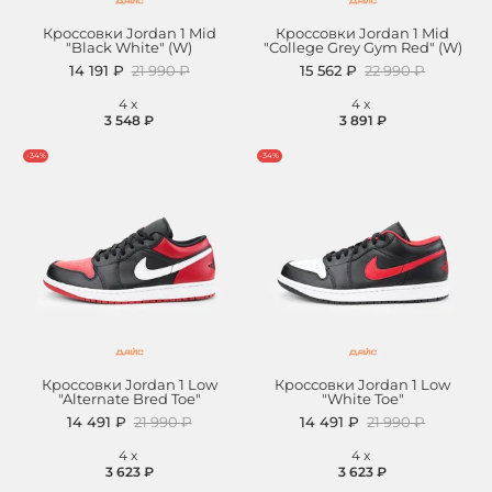
Кроссовки Jordan 1 Mid
Кроссовки Jordan 1 Mid
"Black White" (W)
"College Grey Gym Red" (W)
14 191 ₽
21 990 ₽
15 562 ₽
22 990 ₽
4
x
4
x
3 548 ₽
3 891 ₽
-34%
-34%
Кроссовки Jordan 1 Low
Кроссовки Jordan 1 Low
"Alternate Bred Toe"
"White Toe"
14 491 ₽
21 990 ₽
14 491 ₽
21 990 ₽
4
x
4
x
3 623 ₽
3 623 ₽