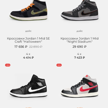
Кроссовки Jordan 1 Mid SE
Кроссовки Jordan 1 Mid
Craft "Halloween"
"Night Stadium"
17 656 ₽
22 890 ₽
29 690 ₽
4
x
4
x
4 414 ₽
7 423 ₽
-35%
-32%