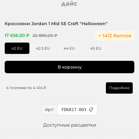
Кроссовки Jordan 1 Mid SE Craft "Halloween"
+ 1412 баллов
17 656.00 ₽
22 890.00 ₽
42 EU
42.5 EU
44 EU
45 EU
В корзину
4 платежа по
4 414 ₽
Подробнее
Арт:
FD6817-003
📋
Доступные расцветки