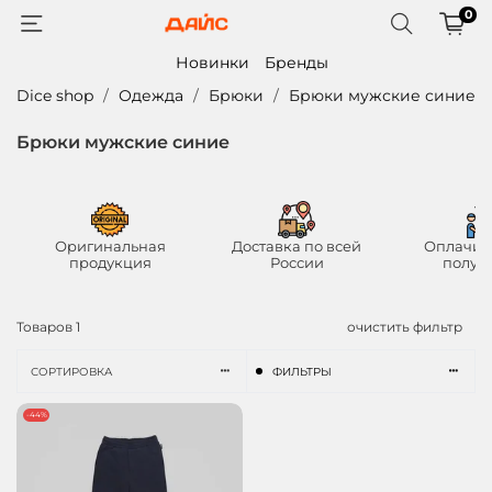
0
Новинки
Бренды
Dice shop
Одежда
Брюки
Брюки мужские синие
Брюки мужские синие
Оригинальная
Доставка по всей
Оплачив
продукция
России
получ
Товаров
1
очистить фильтр
СОРТИРОВКА
ФИЛЬТРЫ
-44%