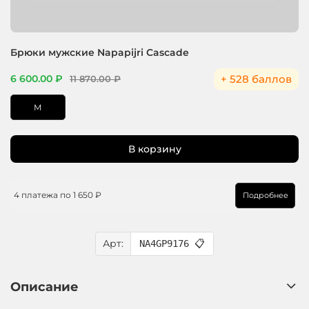
Брюки мужские Napapijri Cascade
+ 528 баллов
6 600.00 ₽
11 870.00 ₽
M
В корзину
4 платежа по
1 650 ₽
Подробнее
Арт:
NA4GP9176
📋
Описание