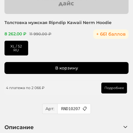
Толстовка мужская Ripndip Kawaii Nerm Hoodie
+ 661 баллов
8 262.00 ₽
11 990.00 ₽
XL / 52
RU
В корзину
4 платежа по
2 066 ₽
Подробнее
Арт:
RND10207
📋
Описание