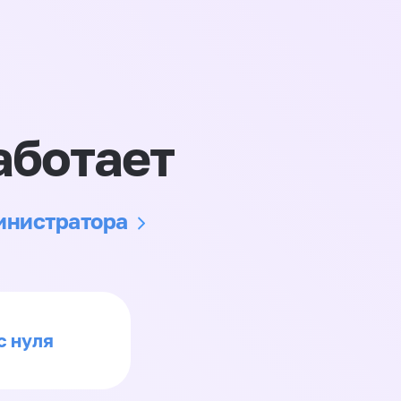
аботает
министратора
с нуля