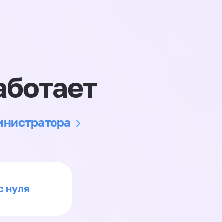
аботает
министратора
с нуля