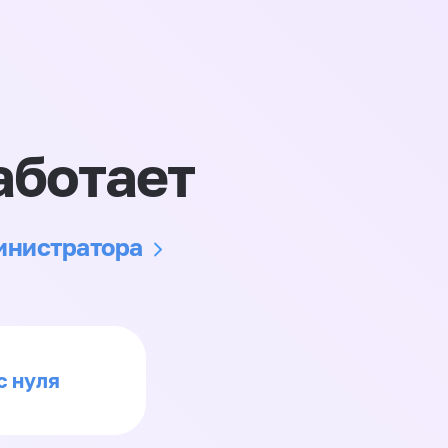
аботает
министратора
с нуля