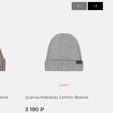
anie
Шапка Krakatau Cotton Beanie
Шап
3 190 ₽
4 