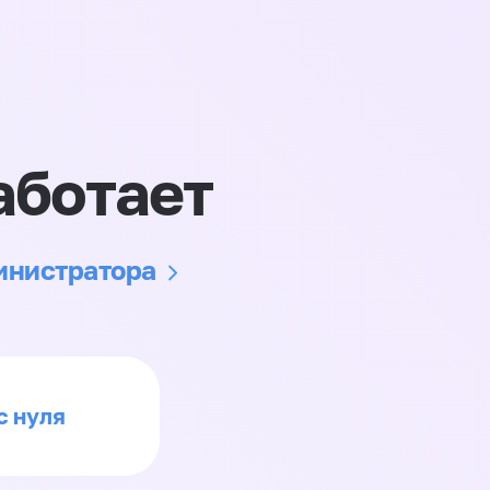
аботает
министратора
с нуля