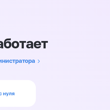
аботает
министратора
с нуля