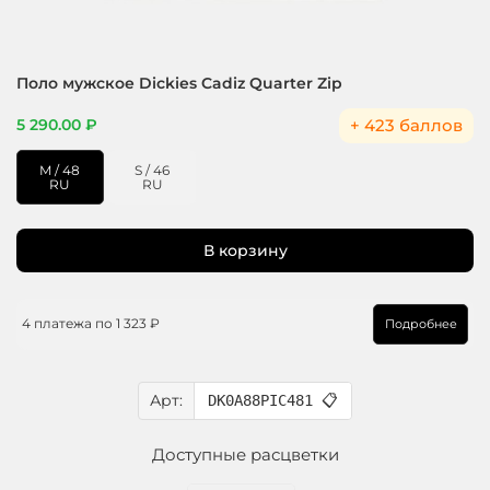
Поло мужское Dickies Cadiz Quarter Zip
+ 423 баллов
5 290.00 ₽
M / 48
S / 46
RU
RU
В корзину
4 платежа по
1 323 ₽
Подробнее
Арт:
DK0A88PIC481
📋
Доступные расцветки