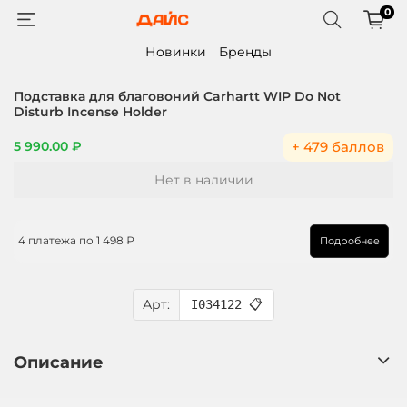
0
Новинки
Бренды
Подставка для благовоний Carhartt WIP Do Not
Disturb Incense Holder
+ 479 баллов
5 990.00 ₽
Нет в наличии
4 платежа по
1 498 ₽
Подробнее
Арт:
I034122
📋
Описание