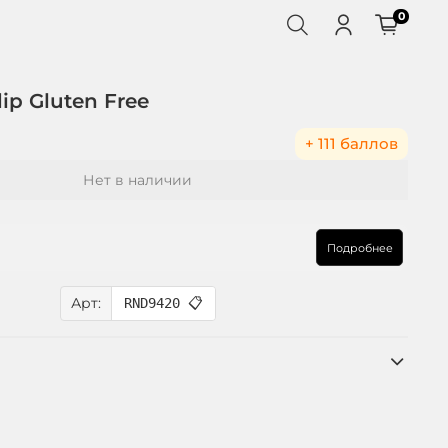
0
ip Gluten Free
+ 111 баллов
Нет в наличии
Подробнее
Арт:
RND9420
📋