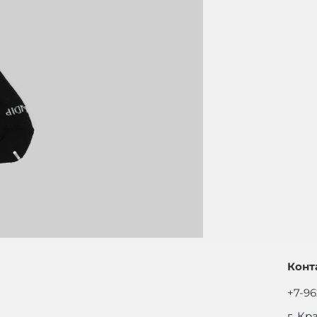
Конт
+7-96
г. Кр