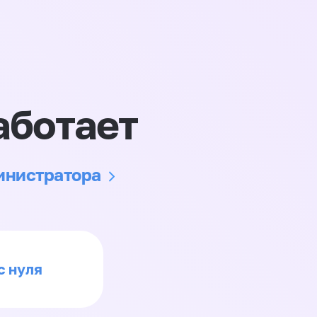
аботает
министратора
с нуля