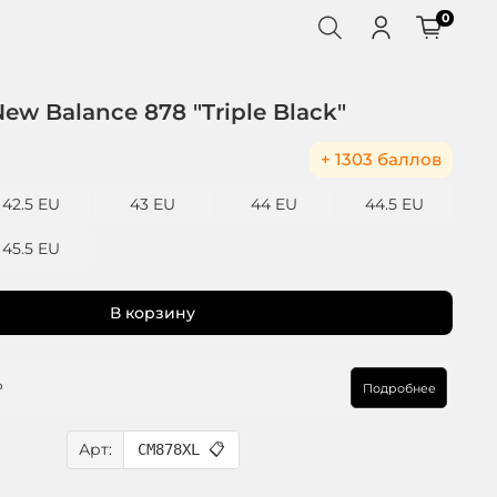
0
ew Balance 878 "Triple Black"
+ 1303 баллов
42.5 EU
43 EU
44 EU
44.5 EU
45.5 EU
В корзину
₽
Подробнее
Арт:
CM878XL
📋