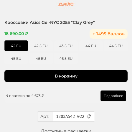
Кроссовки Asics Gel-NYC 2055 "Clay Grey"
+ 1495 баллов
18 690.00 ₽
42 EU
42.5 EU
43.5 EU
44 EU
44.5 EU
45 EU
46 EU
46.5 EU
В корзину
4 платежа по
4 673 ₽
Подробнее
Арт:
1203A542-022
📋
Доступные расцветки