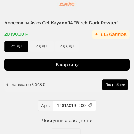
Кроссовки Asics Gel-Kayano 14 "Birch Dark Pewter"
+ 1615 баллов
20 190.00 ₽
42 EU
46 EU
46.5 EU
В корзину
4 платежа по
5 048 ₽
Подробнее
Арт:
1201A019-200
📋
Доступные расцветки