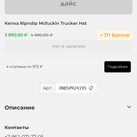
Кепка Ripndip Mcfuckin Trucker Hat
+ 311 баллов
3 890.00 ₽
4 990.00 ₽
Нет в наличии
4 платежа по
973 ₽
Подробнее
Арт:
RNDSPR24195
📋
Описание
Контакты
+7-962-071-77-05