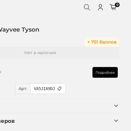
0
Wayvee Tyson
+ 751 баллов
Нет в наличии
₽
Подробнее
Арт:
VA5JIA9DJ
📋
меров