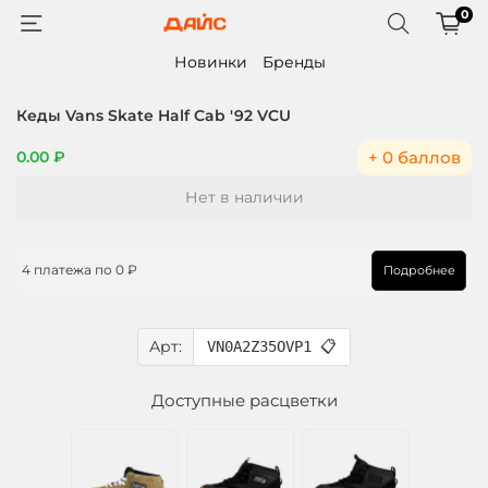
0
Новинки
Бренды
Кеды Vans Skate Half Cab '92 VCU
+ 0 баллов
0.00 ₽
Нет в наличии
4 платежа по
0 ₽
Подробнее
Арт:
VN0A2Z35OVP1
📋
Доступные расцветки