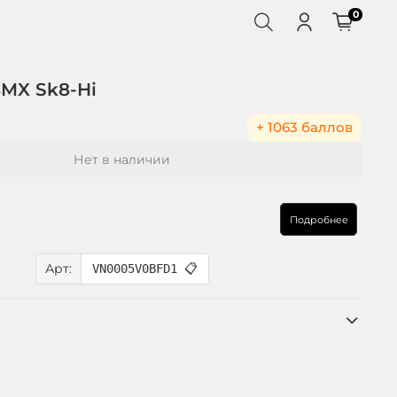
0
BMX Sk8-Hi
+ 1063 баллов
Нет в наличии
₽
Подробнее
Арт:
VN0005V0BFD1
📋