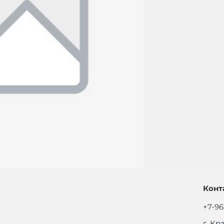
Конт
+7-96
г. Кр