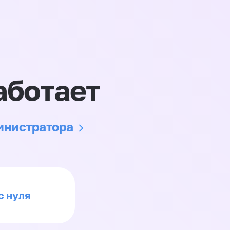
аботает
министратора
с нуля