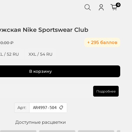
0
жская Nike Sportswear Club
+ 295 баллов
0.00 ₽
XL / 52 RU
XXL / 54 RU
В корзину
Подробнее
Арт:
AR4997-504
📋
Доступные расцветки