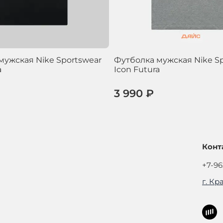
мужская Nike Sportswear
Футболка мужская Nike S
a
Icon Futura
3 990 ₽
Конт
+7-96
г. Кр