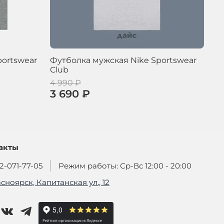
portswear
Футболка мужская Nike Sportswear
Фут
Club
Clu
4 990 ₽
4 9
3 690 ₽
3 
акты
2-071-77-05
Режим работы: Ср-Вс 12:00 - 20:00
асноярск, Капитанская ул., 12