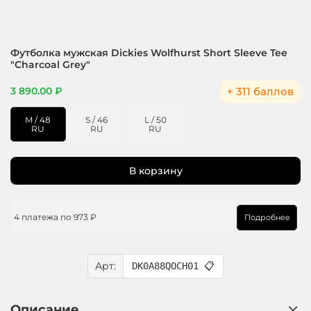
Футболка мужская Dickies Wolfhurst Short Sleeve Tee
"Charcoal Grey"
+ 311 баллов
3 890.00 ₽
M / 48
S / 46
L / 50
RU
RU
RU
В корзину
4 платежа по
973 ₽
Подробнее
Арт:
DK0A88QOCH01
📋
Описание