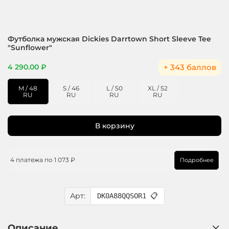
Футболка мужская Dickies Darrtown Short Sleeve Tee
"Sunflower"
+ 343 баллов
4 290.00 ₽
M / 48
S / 46
L / 50
XL / 52
RU
RU
RU
RU
В корзину
4 платежа по
1 073 ₽
Подробнее
Арт:
DK0A88QQSOR1
📋
Описание