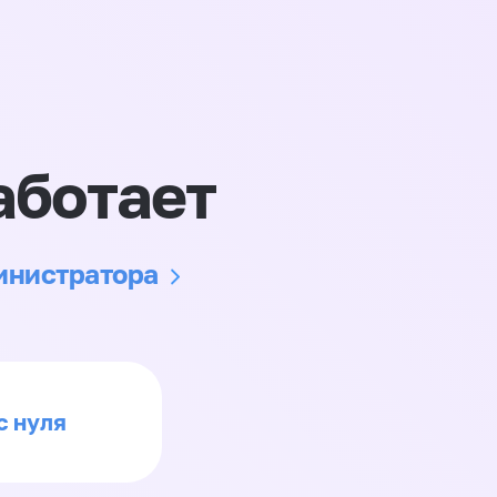
аботает
министратора
с нуля