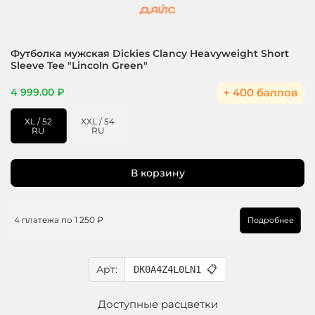
Футболка мужская Dickies Clancy Heavyweight Short
Sleeve Tee "Lincoln Green"
+ 400 баллов
4 999.00 ₽
XL / 52
XXL / 54
RU
RU
В корзину
4 платежа по
1 250 ₽
Подробнее
Арт:
DK0A4Z4L0LN1
📋
Доступные расцветки