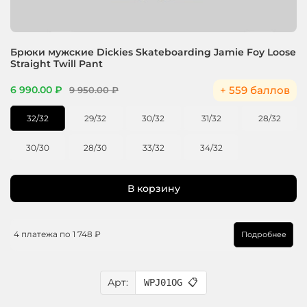
Брюки мужские Dickies Skateboarding Jamie Foy Loose
Straight Twill Pant
+ 559 баллов
6 990.00 ₽
9 950.00 ₽
32/32
29/32
30/32
31/32
28/32
30/30
28/30
33/32
34/32
В корзину
4 платежа по
1 748 ₽
Подробнее
Арт:
WPJ01OG
📋