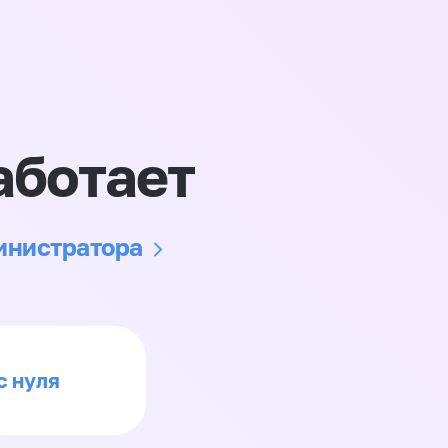
аботает
министратора
с нуля