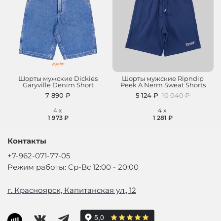
Шорты мужские Dickies
Шорты мужские Ripndip
Garyville Denim Short
Peek A Nerm Sweat Shorts
7 890 ₽
5 124 ₽
10 040 ₽
4
x
4
x
1 973 ₽
1 281 ₽
Контакты
+7-962-071-77-05
Режим работы: Ср-Вс 12:00 - 20:00
г. Красноярск, Капитанская ул., 12