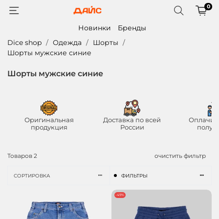
0
Новинки
Бренды
Dice shop
Одежда
Шорты
Шорты мужские синие
Шорты мужские синие
Оригинальная
Доставка по всей
Оплачив
продукция
России
получ
Товаров
2
очистить фильтр
СОРТИРОВКА
ФИЛЬТРЫ
-49%