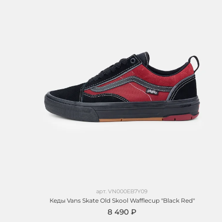
арт.
VN000EB7Y09
Кеды Vans Skate Old Skool Wafflecup "Black Red"
8 490 ₽