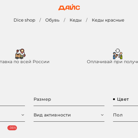
Dice shop
Обувь
Кеды
Кеды красные
тавка по всей России
Оплачивай при получ
Размер
Цвет
Вид активности
Пол
-36%