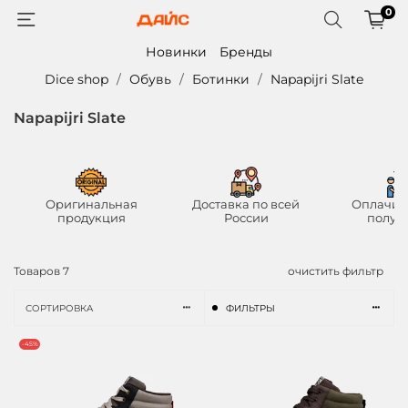
0
Новинки
Бренды
Dice shop
Обувь
Ботинки
Napapijri Slate
Napapijri Slate
Оригинальная
Доставка по всей
Оплачив
продукция
России
получ
Товаров
7
очистить фильтр
СОРТИРОВКА
ФИЛЬТРЫ
-45%