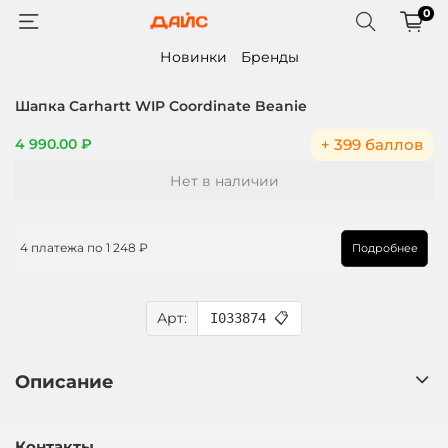
0
Новинки
Бренды
Шапка Carhartt WIP Coordinate Beanie
+ 399 баллов
4 990.00 ₽
Нет в наличии
4 платежа по
1 248 ₽
Подробнее
Арт:
I033874
📋
Описание
Контакты