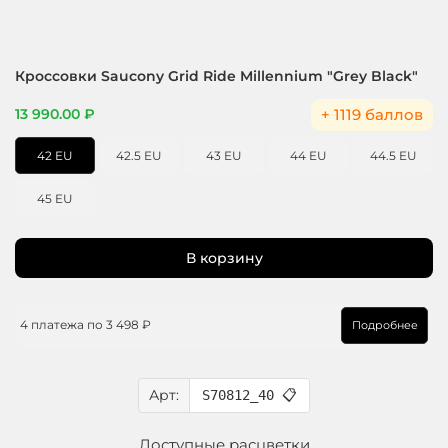
Кроссовки Saucony Grid Ride Millennium "Grey Black"
+ 1119 баллов
13 990.00 ₽
42 EU
42.5 EU
43 EU
44 EU
44.5 EU
45 EU
В корзину
4 платежа по
3 498 ₽
Подробнее
Арт:
S70812_40
📋
Доступные расцветки