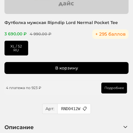
Футболка мужская Ripndip Lord Nermal Pocket Tee
+ 295 баллов
3 690.00 ₽
4 990.00 ₽
XL / 52
RU
В корзину
4 платежа по
923 ₽
Подробнее
Арт:
RND0412W
📋
Описание