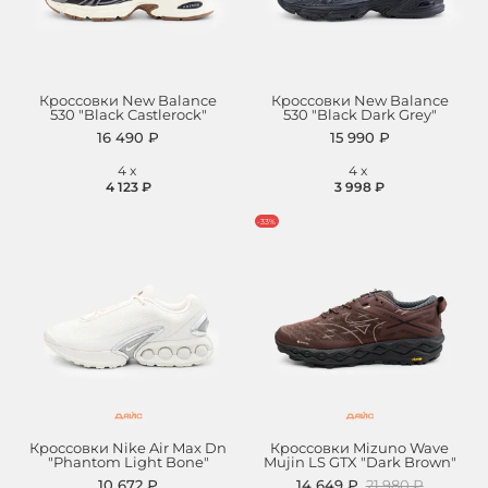
Кроссовки New Balance
Кроссовки New Balance
530 "Black Castlerock"
530 "Black Dark Grey"
16 490 ₽
15 990 ₽
4
x
4
x
4 123 ₽
3 998 ₽
-33%
Кроссовки Nike Air Max Dn
Кроссовки Mizuno Wave
"Phantom Light Bone"
Mujin LS GTX "Dark Brown"
10 672 ₽
14 649 ₽
21 980 ₽