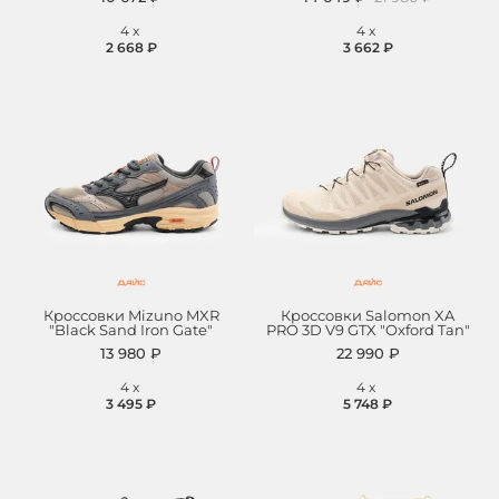
4
x
4
x
2 668 ₽
3 662 ₽
Кроссовки Mizuno MXR
Кроссовки Salomon XA
"Black Sand Iron Gate"
PRO 3D V9 GTX "Oxford Tan"
13 980 ₽
22 990 ₽
4
x
4
x
3 495 ₽
5 748 ₽