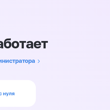
аботает
министратора
с нуля